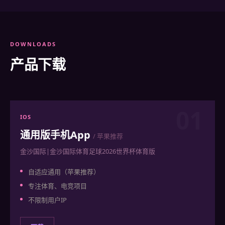
DOWNLOADS
产品下载
01
IOS
通用版手机App
/ 苹果推荐
金沙国际|金沙国际体育足球2026世界杯体育版
自适应通用（苹果推荐）
专注体育、电竞项目
不限制用户IP