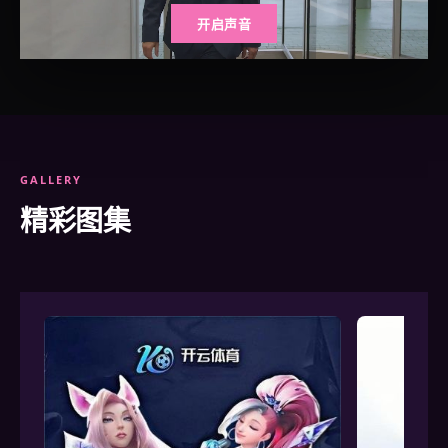
开启声音
GALLERY
精彩图集