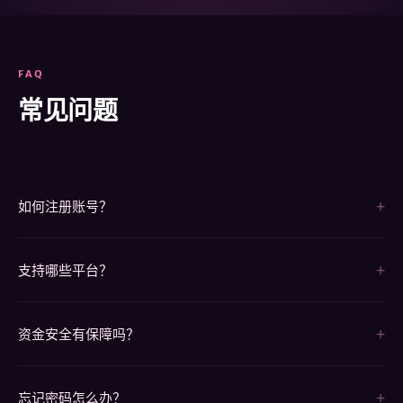
FAQ
常见问题
+
如何注册账号？
点击页面上的"立即注册"按钮，按照提示填写信息即可完成注册，整个
+
过程只需30秒。
支持哪些平台？
我们支持iOS、Android、电脑网页版和手机H5版，覆盖所有主流平台
+
和设备。
资金安全有保障吗？
我们采用银行级SSL加密技术，资金存取全程安全保障，7x24小时系统
+
监控。
忘记密码怎么办？